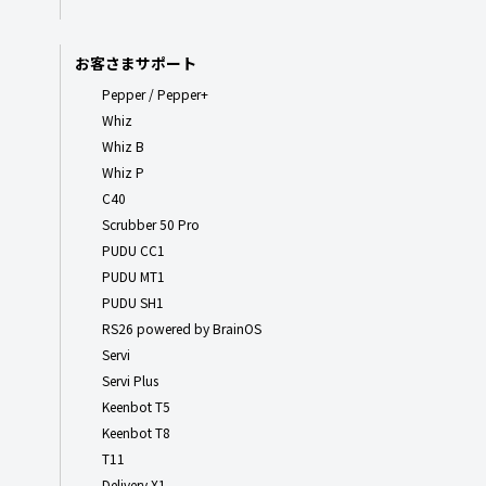
お客さまサポート
Pepper / Pepper+
Whiz
Whiz B
Whiz P
C40
Scrubber 50 Pro
PUDU CC1
PUDU MT1
PUDU SH1
RS26 powered by BrainOS
Servi
Servi Plus
Keenbot T5
Keenbot T8
T11
Delivery X1