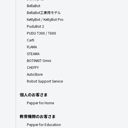
BellaBot
BellaBot工業用モデル
KettyBot / KettyBot Pro
PuduBot 2
PUDU T300 / T600
Carti
FLAMA
STEAMA
BOTINKIT Omni
CHEFFY
AutoStore
Robot Support Service
個人のお客さま
Pepper for Home
教育機関のお客さま
Pepper for Education