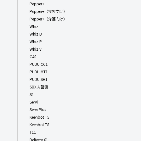
Pepper+
Pepper+（接客向け）
Pepper+（介護向け）
Whiz
Whiz B
Whiz P
Whiz V
C40
PUDU CC1
PUDU MT1
PUDU SH1
SBX AI警備
S1
Servi
Servi Plus
Keenbot T5
Keenbot T8
T11
Delivery X1