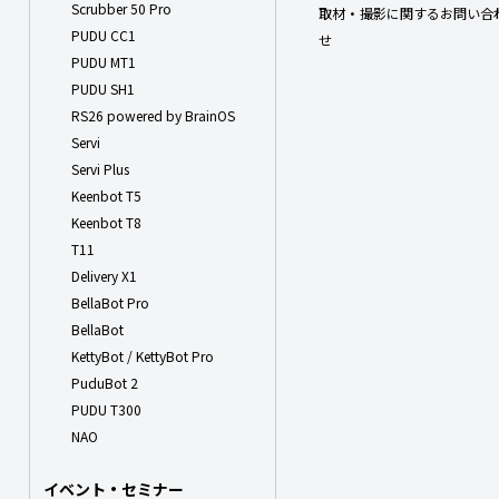
Scrubber 50 Pro
取材・撮影に関するお問い合
PUDU CC1
せ
PUDU MT1
PUDU SH1
RS26 powered by BrainOS
Servi
Servi Plus
Keenbot T5
Keenbot T8
T11
Delivery X1
BellaBot Pro
BellaBot
KettyBot / KettyBot Pro
PuduBot 2
PUDU T300
NAO
イベント・セミナー