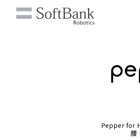
Pepper 
腰