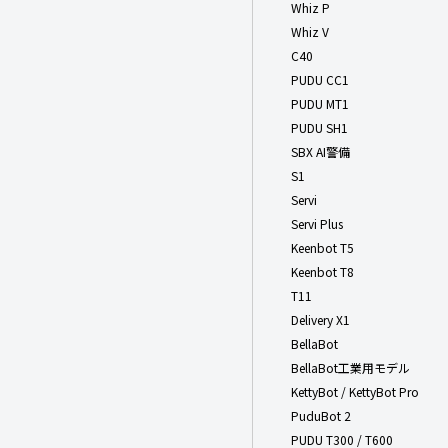
Whiz P
Whiz V
C40
PUDU CC1
PUDU MT1
PUDU SH1
SBX AI警備
S1
Servi
Servi Plus
Keenbot T5
Keenbot T8
T11
Delivery X1
BellaBot
BellaBot工業用モデル
KettyBot / KettyBot Pro
PuduBot 2
PUDU T300 / T600