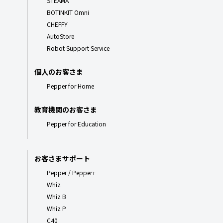
STEAMA
BOTINKIT Omni
CHEFFY
AutoStore
Robot Support Service
個人のお客さま
Pepper for Home
教育機関のお客さま
Pepper for Education
お客さまサポート
Pepper / Pepper+
Whiz
Whiz B
Whiz P
C40