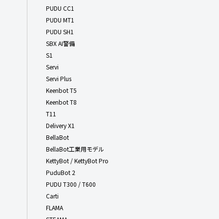
PUDU CC1
PUDU MT1
PUDU SH1
SBX AI警備
S1
Servi
Servi Plus
Keenbot T5
Keenbot T8
T11
Delivery X1
BellaBot
BellaBot工業用モデル
KettyBot / KettyBot Pro
PuduBot 2
PUDU T300 / T600
Carti
FLAMA