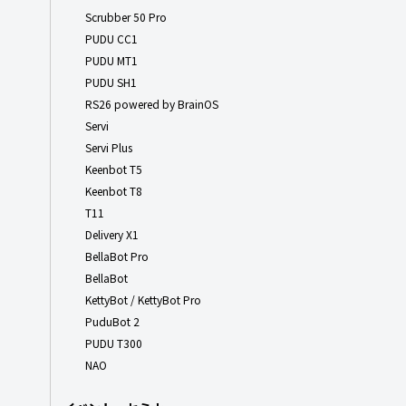
Scrubber 50 Pro
PUDU CC1
PUDU MT1
PUDU SH1
RS26 powered by BrainOS
Servi
Servi Plus
Keenbot T5
Keenbot T8
T11
Delivery X1
BellaBot Pro
BellaBot
KettyBot / KettyBot Pro
PuduBot 2
PUDU T300
NAO