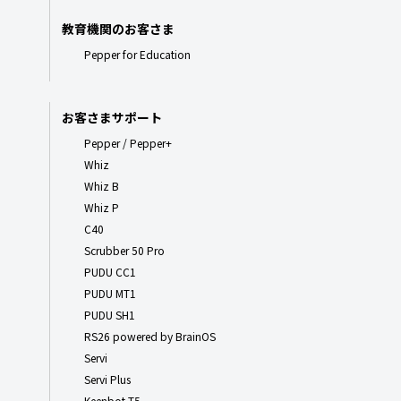
教育機関のお客さま
Pepper for Education
お客さまサポート
Pepper / Pepper+
Whiz
Whiz B
Whiz P
C40
Scrubber 50 Pro
PUDU CC1
PUDU MT1
PUDU SH1
RS26 powered by BrainOS
Servi
Servi Plus
Keenbot T5