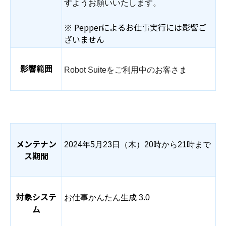
すようお願いいたします。
※ Pepperによるお仕事実行には影響ご
ざいません
影響範囲
Robot Suiteをご利用中のお客さま
メンテナン
202
4
年
5
月
2
3
日（
木
）20時から21時まで
ス期間
対象システ
お仕事かんたん生成 3.0
ム