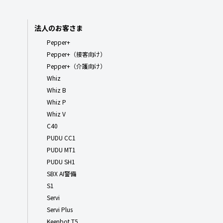
法人のお客さま
Pepper+
Pepper+（接客向け）
Pepper+（介護向け）
Whiz
Whiz B
Whiz P
Whiz V
C40
PUDU CC1
PUDU MT1
PUDU SH1
SBX AI警備
S1
Servi
Servi Plus
Keenbot T5