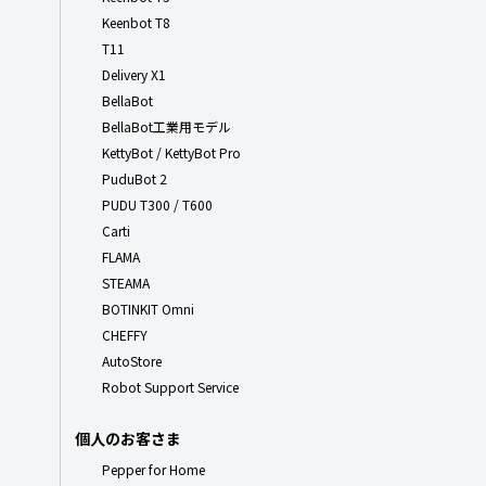
Keenbot T8
T11
Delivery X1
BellaBot
BellaBot工業用モデル
KettyBot / KettyBot Pro
PuduBot 2
PUDU T300 / T600
Carti
FLAMA
STEAMA
BOTINKIT Omni
CHEFFY
AutoStore
Robot Support Service
個人のお客さま
Pepper for Home