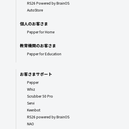
RS26 Powered by BrainOS
AutoStore
個人のお客さま
Pepper for Home
教育機関のお客さま
Pepper for Education
お客さまサポート
Pepper
Whiz
Scrubber 50 Pro
Servi
Keenbot
RS26 powered by BrainOS
NAO