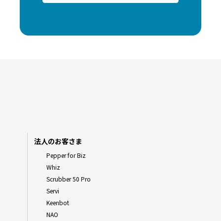
法人のお客さま
Pepper for Biz
Whiz
Scrubber 50 Pro
Servi
Keenbot
NAO