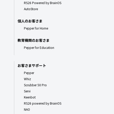
RS26 Powered by BrainOS
AutoStore
個人のお客さま
Pepper for Home
教育機関のお客さま
Pepper for Education
お客さまサポート
Pepper
Whiz
Scrubber 50 Pro
Servi
Keenbot
RS26 powered by BrainOS
NAO