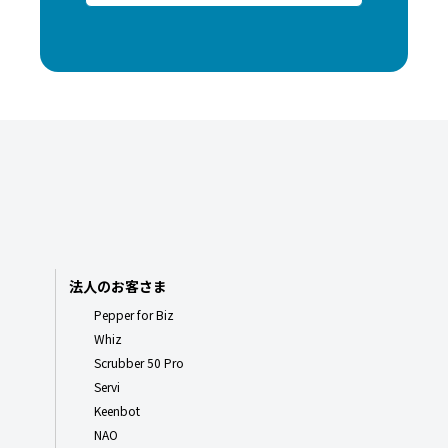
法人のお客さま
Pepper for Biz
Whiz
Scrubber 50 Pro
Servi
Keenbot
NAO